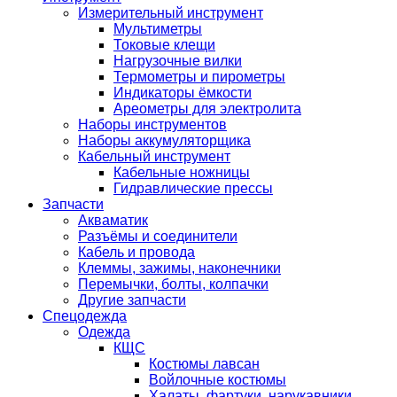
Измерительный инструмент
Мультиметры
Токовые клещи
Нагрузочные вилки
Термометры и пирометры
Индикаторы ёмкости
Ареометры для электролита
Наборы инструментов
Наборы аккумуляторщика
Кабельный инструмент
Кабельные ножницы
Гидравлические прессы
Запчасти
Акваматик
Разъёмы и соединители
Кабель и провода
Клеммы, зажимы, наконечники
Перемычки, болты, колпачки
Другие запчасти
Спецодежда
Одежда
КЩС
Костюмы лавсан
Войлочные костюмы
Халаты, фартуки, нарукавники