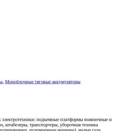
ры
,
Моноблочные тяговые аккумуляторы
х электротехники: подъемные платформы ножничные и
и, штабелеры, транспортеры, уборочная техника
 полировщики, поломоечные машины), малые суда,