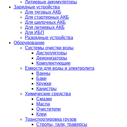
Литиевые аккумуляторы
Зарядные устройства
Для тяговых АКБ
Для стартерных АКБ
Для щелочных АКБ
Для литиевых АКБ
Для ИБП
Разрядные устройства
Оборудование
Системы очистки воды
Дистилляторы
Деионизаторы
Комплектующие
Емкости для воды и электролита
Ванны
Баки
Кружки
Канистры
Химические средства
Смазки
Масла
Очистители
Клеи
Транспортировка грузов
Стропы, тали, траверсы