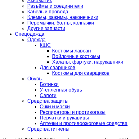
Акваматик
Разъёмы и соединители
Кабель и провода
Клеммы, зажимы, наконечники
Перемычки, болты, колпачки
Другие запчасти
Спецодежда
Одежда
КЩС
Костюмы лавсан
Войлочные костюмы
Халаты, фартуки, нарукавники
Для сварщиков
Костюмы для сварщиков
Обувь
Ботинки
Утепленная обувь
Сапоги
Средства защиты
Очки и маски
Респираторы и противогазы
Перчатки и рукавицы
Аптечки и противоожоговые средства
Средства гигиены