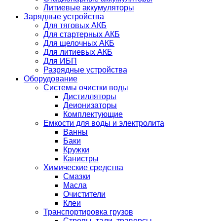
Литиевые аккумуляторы
Зарядные устройства
Для тяговых АКБ
Для стартерных АКБ
Для щелочных АКБ
Для литиевых АКБ
Для ИБП
Разрядные устройства
Оборудование
Системы очистки воды
Дистилляторы
Деионизаторы
Комплектующие
Емкости для воды и электролита
Ванны
Баки
Кружки
Канистры
Химические средства
Смазки
Масла
Очистители
Клеи
Транспортировка грузов
Стропы, тали, траверсы