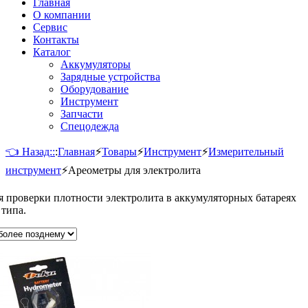
Главная
О компании
Сервис
Контакты
Каталог
Аккумуляторы
Зарядные устройства
Оборудование
Инструмент
Запчасти
Спецодежда
👈 Назад::
:
Главная
⚡
Товары
⚡
Инструмент
⚡
Измерительный
инструмент
⚡
Ареометры для электролита
 проверки плотности электролита в аккумуляторных батареях
 типа.