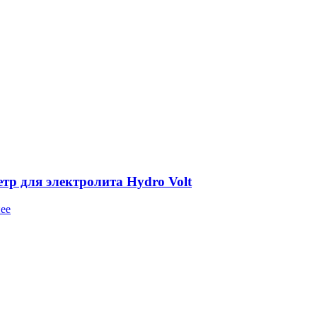
тр для электролита Hydro Volt
ее