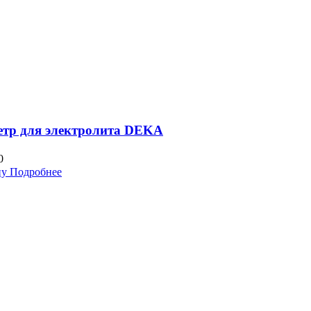
етр для электролита DEKA
0
ну
Подробнее