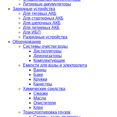
Литиевые аккумуляторы
Зарядные устройства
Для тяговых АКБ
Для стартерных АКБ
Для щелочных АКБ
Для литиевых АКБ
Для ИБП
Разрядные устройства
Оборудование
Системы очистки воды
Дистилляторы
Деионизаторы
Комплектующие
Емкости для воды и электролита
Ванны
Баки
Кружки
Канистры
Химические средства
Смазки
Масла
Очистители
Клеи
Транспортировка грузов
Стропы, тали, траверсы