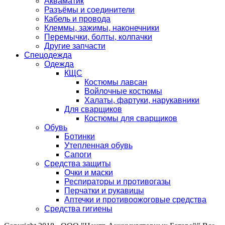
Акваматик
Разъёмы и соединители
Кабель и провода
Клеммы, зажимы, наконечники
Перемычки, болты, колпачки
Другие запчасти
Спецодежда
Одежда
КЩС
Костюмы лавсан
Войлочные костюмы
Халаты, фартуки, нарукавники
Для сварщиков
Костюмы для сварщиков
Обувь
Ботинки
Утепленная обувь
Сапоги
Средства защиты
Очки и маски
Респираторы и противогазы
Перчатки и рукавицы
Аптечки и противоожоговые средства
Средства гигиены