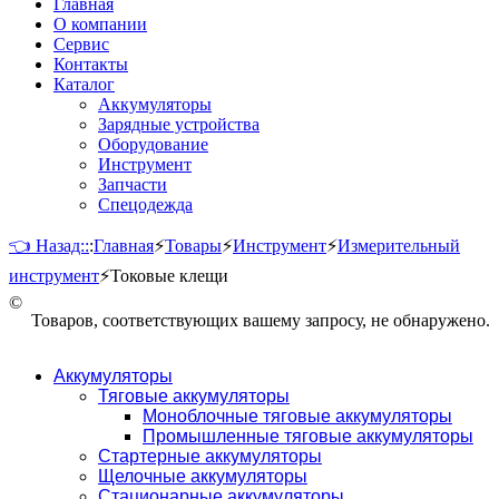
Главная
О компании
Сервис
Контакты
Каталог
Аккумуляторы
Зарядные устройства
Оборудование
Инструмент
Запчасти
Спецодежда
👈 Назад::
:
Главная
⚡
Товары
⚡
Инструмент
⚡
Измерительный
инструмент
⚡
Токовые клещи
©
Товаров, соответствующих вашему запросу, не обнаружено.
Аккумуляторы
Тяговые аккумуляторы
Моноблочные тяговые аккумуляторы
Промышленные тяговые аккумуляторы
Стартерные аккумуляторы
Щелочные аккумуляторы
Стационарные аккумуляторы