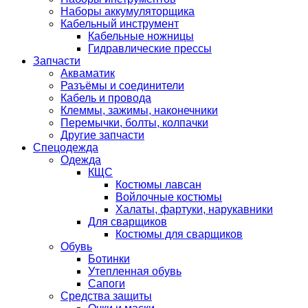
Наборы аккумуляторщика
Кабельный инструмент
Кабельные ножницы
Гидравлические прессы
Запчасти
Акваматик
Разъёмы и соединители
Кабель и провода
Клеммы, зажимы, наконечники
Перемычки, болты, колпачки
Другие запчасти
Спецодежда
Одежда
КЩС
Костюмы лавсан
Войлочные костюмы
Халаты, фартуки, нарукавники
Для сварщиков
Костюмы для сварщиков
Обувь
Ботинки
Утепленная обувь
Сапоги
Средства защиты