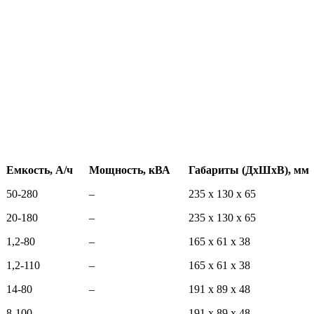
Емкость, А/ч
Мощность, кВА
Габариты (ДхШхВ), мм
50-280
–
235 х 130 х 65
20-180
–
235 х 130 х 65
1,2-80
–
165 x 61 x 38
1,2-110
–
165 x 61 x 38
14-80
–
191 x 89 x 48
8-100
–
191 x 89 x 48