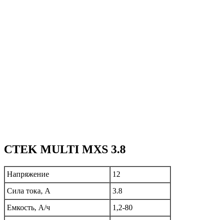
CTEK MULTI MXS 3.8
Напряжение
12
Сила тока, А
3.8
Емкость, А/ч
1,2-80