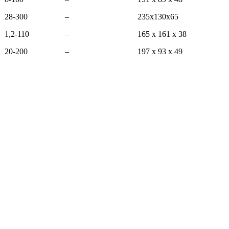
28-300
–
235х130х65
1,2-110
–
165 x 161 x 38
20-200
–
197 х 93 х 49