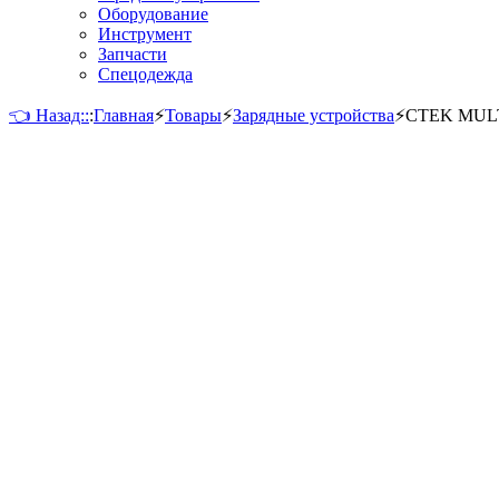
Оборудование
Инструмент
Запчасти
Спецодежда
👈 Назад::
:
Главная
⚡
Товары
⚡
Зарядные устройства
⚡
CTEK MULT