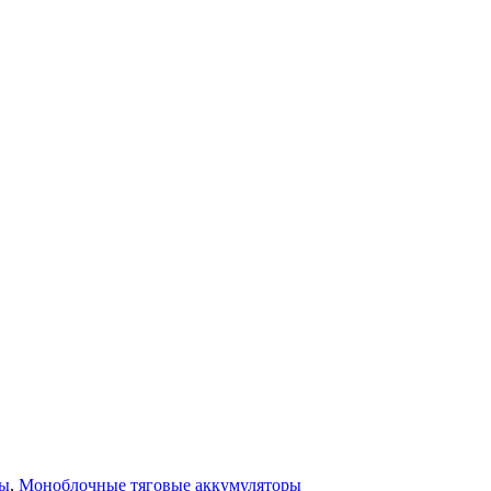
ры
,
Моноблочные тяговые аккумуляторы