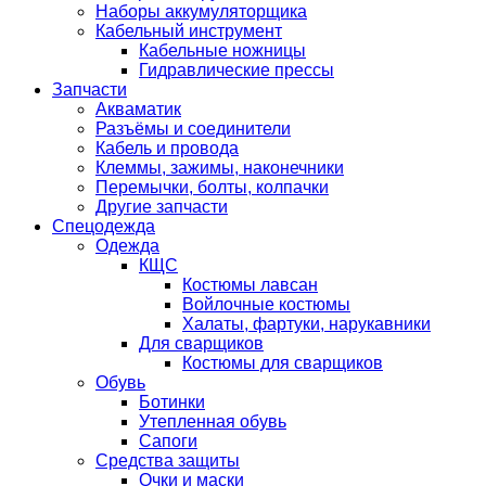
Наборы аккумуляторщика
Кабельный инструмент
Кабельные ножницы
Гидравлические прессы
Запчасти
Акваматик
Разъёмы и соединители
Кабель и провода
Клеммы, зажимы, наконечники
Перемычки, болты, колпачки
Другие запчасти
Спецодежда
Одежда
КЩС
Костюмы лавсан
Войлочные костюмы
Халаты, фартуки, нарукавники
Для сварщиков
Костюмы для сварщиков
Обувь
Ботинки
Утепленная обувь
Сапоги
Средства защиты
Очки и маски