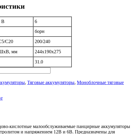
ристики
 В
6
борн
C5/C20
200/240
ШxВ, мм
244х190х275
31.0
кумуляторы
,
Тяговые аккумуляторы
,
Моноблочные тяговые
ие
цово-кислотные малообслуживаемые панцирные аккумуляторы
тролитом и напряжением 12В и 6В. Предназначены для