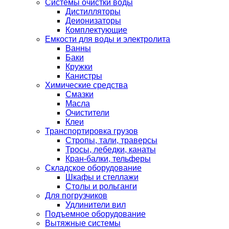
Системы очистки воды
Дистилляторы
Деионизаторы
Комплектующие
Емкости для воды и электролита
Ванны
Баки
Кружки
Канистры
Химические средства
Смазки
Масла
Очистители
Клеи
Транспортировка грузов
Стропы, тали, траверсы
Тросы, лебедки, канаты
Кран-балки, тельферы
Складское оборудование
Шкафы и стеллажи
Столы и рольганги
Для погрузчиков
Удлинители вил
Подъемное оборудование
Вытяжные системы