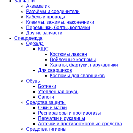
Запчасти
Акваматик
Разъёмы и соединители
Кабель и провода
Клеммы, зажимы, наконечники
Перемычки, болты, колпачки
Другие запчасти
Спецодежда
Одежда
КЩС
Костюмы лавсан
Войлочные костюмы
Халаты, фартуки, нарукавники
Для сварщиков
Костюмы для сварщиков
Обувь
Ботинки
Утепленная обувь
Сапоги
Средства защиты
Очки и маски
Респираторы и противогазы
Перчатки и рукавицы
Аптечки и противоожоговые средства
Средства гигиены