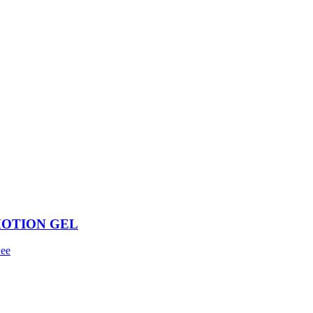
MOTION GEL
ее