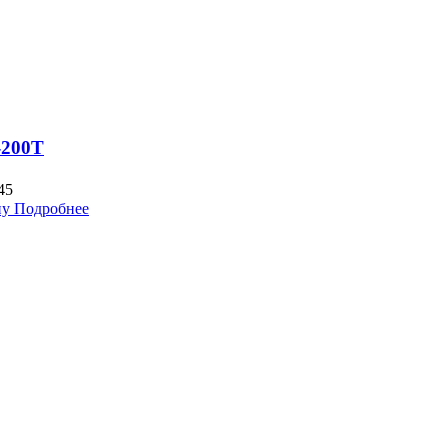
-200T
45
ну
Подробнее