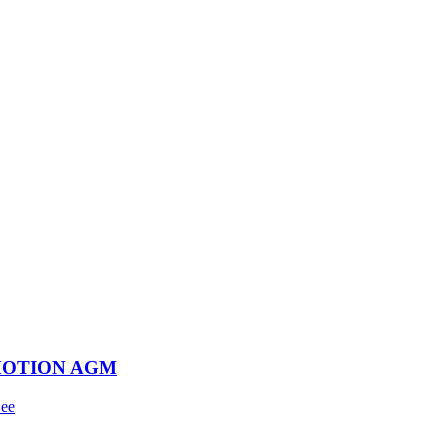
MOTION AGM
ее