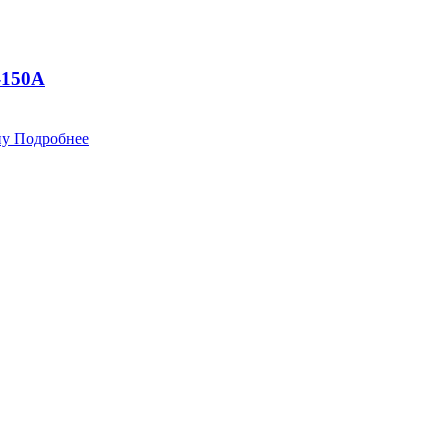
-150A
ну
Подробнее