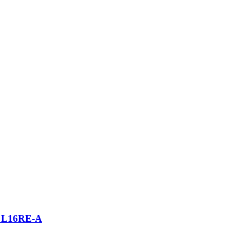
n L16RE-A