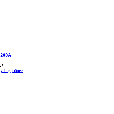
-200A
45
ну
Подробнее