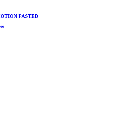
MOTION PASTED
ее