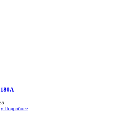
-180A
85
ну
Подробнее