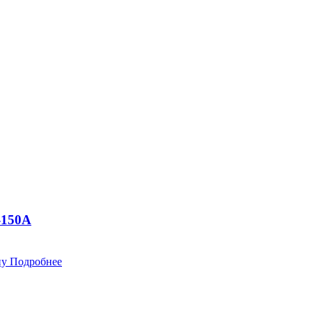
-150A
ну
Подробнее