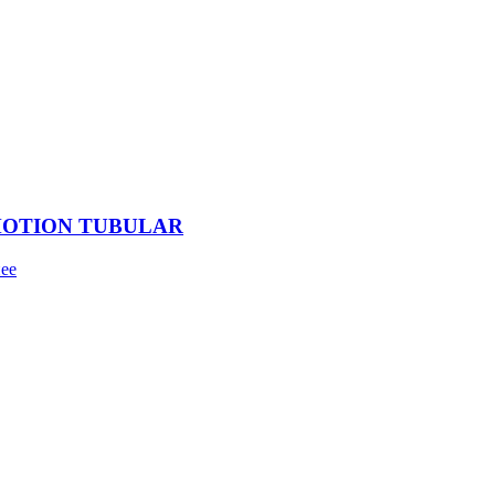
MOTION TUBULAR
ее