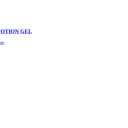
MOTION GEL
ее