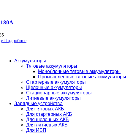
-180A
85
ну
Подробнее
Аккумуляторы
Тяговые аккумуляторы
Моноблочные тяговые аккумуляторы
Промышленные тяговые аккумуляторы
Стартерные аккумуляторы
Щелочные аккумуляторы
Стационарные аккумуляторы
Литиевые аккумуляторы
Зарядные устройства
Для тяговых АКБ
Для стартерных АКБ
Для щелочных АКБ
Для литиевых АКБ
Для ИБП