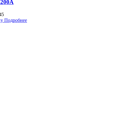
-200A
45
ну
Подробнее