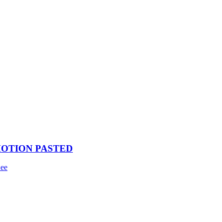
MOTION PASTED
ее