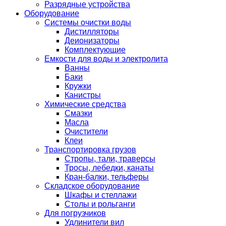
Разрядные устройства
Оборудование
Системы очистки воды
Дистилляторы
Деионизаторы
Комплектующие
Емкости для воды и электролита
Ванны
Баки
Кружки
Канистры
Химические средства
Смазки
Масла
Очистители
Клеи
Транспортировка грузов
Стропы, тали, траверсы
Тросы, лебедки, канаты
Кран-балки, тельферы
Складское оборудование
Шкафы и стеллажи
Столы и рольганги
Для погрузчиков
Удлинители вил