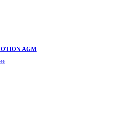
MOTION AGM
ее