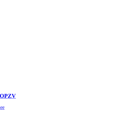
 OPZV
ее