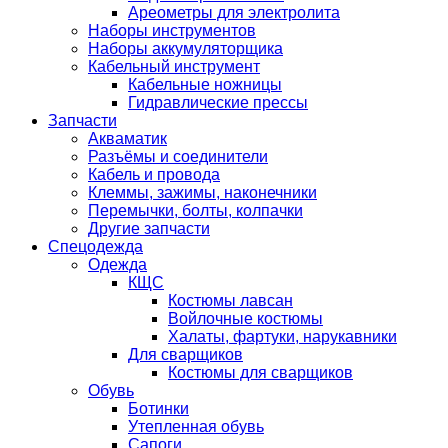
Ареометры для электролита
Наборы инструментов
Наборы аккумуляторщика
Кабельный инструмент
Кабельные ножницы
Гидравлические прессы
Запчасти
Акваматик
Разъёмы и соединители
Кабель и провода
Клеммы, зажимы, наконечники
Перемычки, болты, колпачки
Другие запчасти
Спецодежда
Одежда
КЩС
Костюмы лавсан
Войлочные костюмы
Халаты, фартуки, нарукавники
Для сварщиков
Костюмы для сварщиков
Обувь
Ботинки
Утепленная обувь
Сапоги