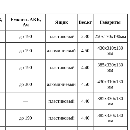
,
Емкость АКБ,
Ящик
Вес,кг
Габариты
Ач
до 190
пластиковый
2.30
250х170х190мм
430х310х130
до 190
алюминиевый
4.50
мм
385х330х130
до 190
пластиковый
4.40
мм
430х310х130
до 300
алюминиевый
4.50
мм
385х330х130
—
пластиковый
4.40
мм
385х330х130
до 190
пластиковый
4.40
мм