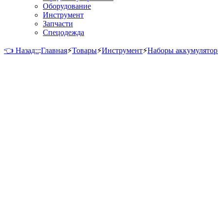
Оборудование
Инструмент
Запчасти
Спецодежда
👈 Назад::
:
Главная
⚡
Товары
⚡
Инструмент
⚡
Наборы аккумулято