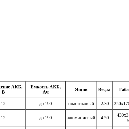
ение АКБ,
Емкость АКБ,
Ящик
Вес,кг
Габ
В
Ач
12
до 190
пластиковый
2.30
250х17
430х3
12
до 190
алюминиевый
4.50