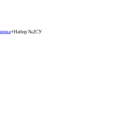
рщика
⚡
Набор №2СУ