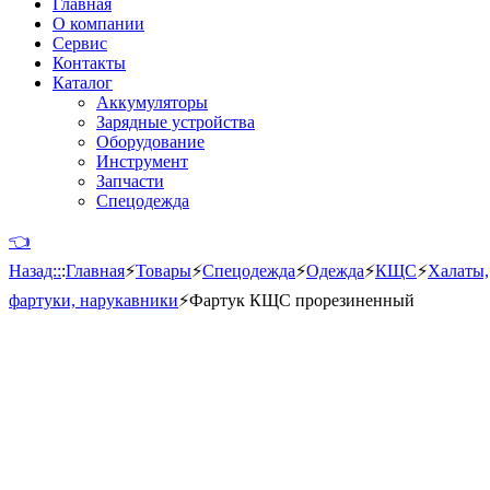
Главная
О компании
Сервис
Контакты
Каталог
Аккумуляторы
Зарядные устройства
Оборудование
Инструмент
Запчасти
Спецодежда
👈
Назад::
:
Главная
⚡
Товары
⚡
Спецодежда
⚡
Одежда
⚡
КЩС
⚡
Халаты,
фартуки, нарукавники
⚡
Фартук КЩС прорезиненный