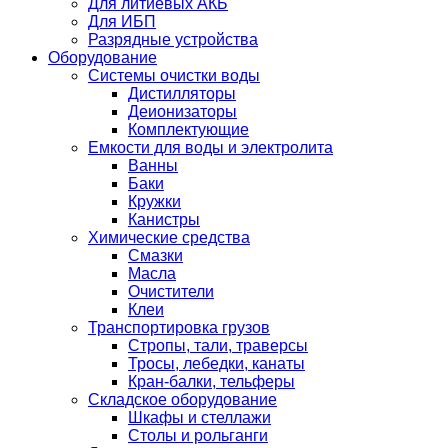
Для литиевых АКБ
Для ИБП
Разрядные устройства
Оборудование
Системы очистки воды
Дистилляторы
Деионизаторы
Комплектующие
Емкости для воды и электролита
Ванны
Баки
Кружки
Канистры
Химические средства
Смазки
Масла
Очистители
Клеи
Транспортировка грузов
Стропы, тали, траверсы
Тросы, лебедки, канаты
Кран-балки, тельферы
Складское оборудование
Шкафы и стеллажи
Столы и рольганги