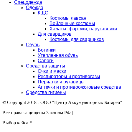
Спецодежда
Одежда
КЩС
Костюмы лавсан
Войлочные костюмы
Халаты, фартуки, нарукавники
Для сварщиков
Костюмы для сварщиков
Обувь
Ботинки
Утепленная обувь
Сапоги
Средства защиты
Очки и маски
Респираторы и противогазы
Перчатки и рукавицы
Аптечки и противоожоговые средства
Средства гигиены
© Copyright 2018 - ООО "Центр Аккумуляторных Батарей"
Все права защищены Законом РФ |
Выбор кейса
*