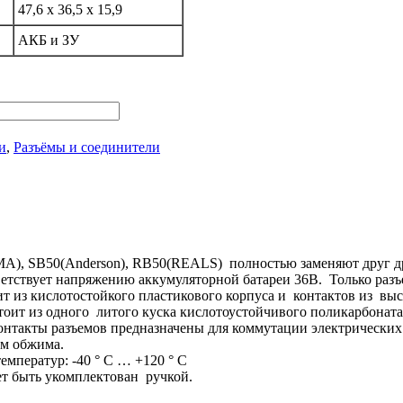
47,6 х 36,5 х 15,9
АКБ и ЗУ
и
,
Разъёмы и соединители
A), SB50(Anderson), RB50(REALS) полностью заменяют друг д
етствует напряжению аккумуляторной батареи 36В. Только разъе
ит из кислотостойкого пластикового корпуса и контактов из в
тоит из одного литого куска кислотоустойчивого поликарбоната
нтакты разъемов предназначены для коммутации электрических 
м обжима.
емператур: -40 ° C … +120 ° C
 быть укомплектован ручкой.