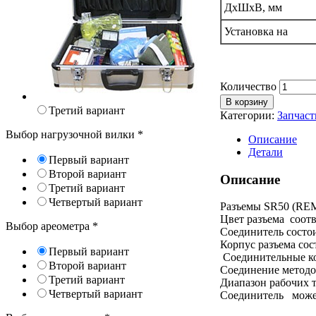
ДхШхВ, мм
Установка на
Количество
В корзину
Третий вариант
Категории:
Запчаст
Выбор нагрузочной вилки
*
Описание
Детали
Первый вариант
Второй вариант
Описание
Третий вариант
Четвертый вариант
Разъемы SR50 (REM
Цвет разъема соотв
Выбор ареометра
*
Соединитель состо
Корпус разъема сос
Первый вариант
Соединительные ко
Второй вариант
Соединение методо
Третий вариант
Диапазон рабочих т
Четвертый вариант
Соединитель может