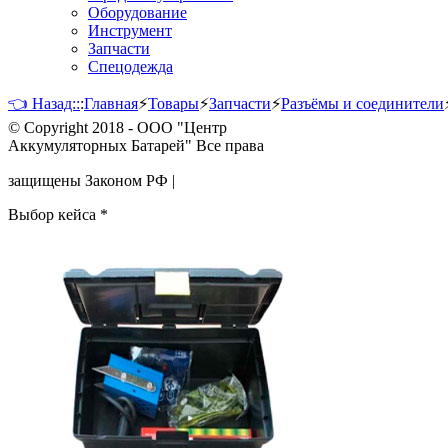
Оборудование
Инструмент
Запчасти
Спецодежда
👈 Назад::
:
Главная
⚡
Товары
⚡
Запчасти
⚡
Разъёмы и соединители
© Copyright 2018 - ООО "Центр
Аккумуляторных Батарей" Все права
защищены Законом РФ |
Выбор кейса
*