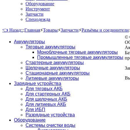
Оборудование
Инструмент
Запчасти
Спецодежда
👈 Назад::
:
Главная
⚡
Товары
⚡
Запчасти
⚡
Разъёмы и соединители
© 
Аккумуляторы
ОО
Тяговые аккумуляторы
Ак
Моноблочные тяговые аккумуляторы
Ба
Промышленные тяговые аккумуляторы
пр
Стартерные аккумуляторы
Щелочные аккумуляторы
За
Стационарные аккумуляторы
Вы
Литиевые аккумуляторы
Зарядные устройства
Для тяговых АКБ
Для стартерных АКБ
Для щелочных АКБ
Для литиевых АКБ
Для ИБП
Разрядные устройства
Оборудование
Системы очистки воды