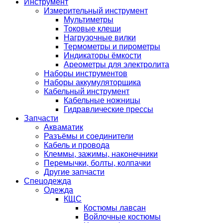
Инструмент
Измерительный инструмент
Мультиметры
Токовые клещи
Нагрузочные вилки
Термометры и пирометры
Индикаторы ёмкости
Ареометры для электролита
Наборы инструментов
Наборы аккумуляторщика
Кабельный инструмент
Кабельные ножницы
Гидравлические прессы
Запчасти
Акваматик
Разъёмы и соединители
Кабель и провода
Клеммы, зажимы, наконечники
Перемычки, болты, колпачки
Другие запчасти
Спецодежда
Одежда
КЩС
Костюмы лавсан
Войлочные костюмы