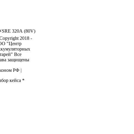
⚡
SRE 320А (80V)
Copyright 2018 -
О "Центр
кумуляторных
тарей" Все
ава защищены
коном РФ |
бор кейса
*