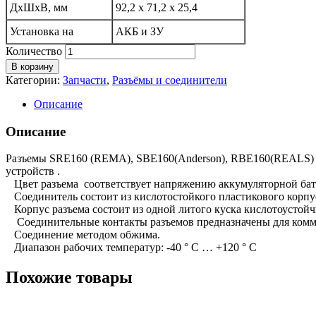
ДхШхВ, мм
92,2 х 71,2 х 25,4
Установка на
АКБ и ЗУ
Количество
В корзину
Категории:
Запчасти
,
Разъёмы и соединители
Описание
Описание
Разъемы SRE160 (REMA), SBE160(Anderson), RBE160(REALS) по
устройств .
Цвет разъема соответствует напряжению аккумуляторной батар
Соединитель состоит из кислотостойкого пластикового корпу
Корпус разъема состоит из одной литого куска кислотоустойч
Соединительные контакты разъемов предназначены для комму
Соединение методом обжима.
Диапазон рабочих температур: -40 ° C … +120 ° C
Похожие товары