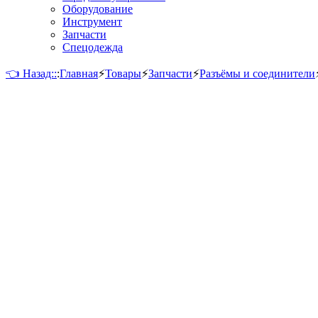
Оборудование
Инструмент
Запчасти
Спецодежда
👈 Назад::
:
Главная
⚡
Товары
⚡
Запчасти
⚡
Разъёмы и соединители