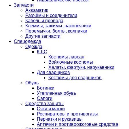
Запчасти
Акваматик
Разъёмы и соединители
Кабель и провода
Клеммы, зажимы, наконечники
Перемычки, болты, колпачки
Другие запчасти
Спецодежда
Одежда
КЩС
Костюмы лавсан
Войлочные костюмы
Халаты, фартуки, нарукавники
Для сварщиков
Костюмы для сварщиков
Обувь
Ботинки
Утепленная обувь
Сапоги
Средства защиты
Очки и маски
Респираторы и противогазы
Перчатки и рукавицы
Аптечки и противоожоговые средства