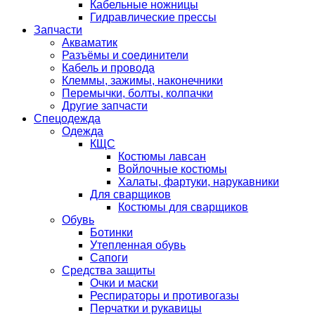
Кабельные ножницы
Гидравлические прессы
Запчасти
Акваматик
Разъёмы и соединители
Кабель и провода
Клеммы, зажимы, наконечники
Перемычки, болты, колпачки
Другие запчасти
Спецодежда
Одежда
КЩС
Костюмы лавсан
Войлочные костюмы
Халаты, фартуки, нарукавники
Для сварщиков
Костюмы для сварщиков
Обувь
Ботинки
Утепленная обувь
Сапоги
Средства защиты
Очки и маски
Респираторы и противогазы
Перчатки и рукавицы