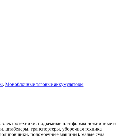
ры
,
Моноблочные тяговые аккумуляторы
х электротехники: подъемные платформы ножничные и
и, штабелеры, транспортеры, уборочная техника
 полировщики, поломоечные машины), малые суда,