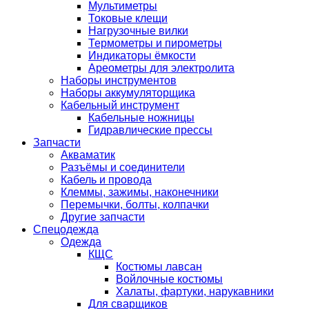
Мультиметры
Токовые клещи
Нагрузочные вилки
Термометры и пирометры
Индикаторы ёмкости
Ареометры для электролита
Наборы инструментов
Наборы аккумуляторщика
Кабельный инструмент
Кабельные ножницы
Гидравлические прессы
Запчасти
Акваматик
Разъёмы и соединители
Кабель и провода
Клеммы, зажимы, наконечники
Перемычки, болты, колпачки
Другие запчасти
Спецодежда
Одежда
КЩС
Костюмы лавсан
Войлочные костюмы
Халаты, фартуки, нарукавники
Для сварщиков