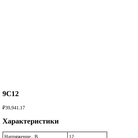
9C12
₽
39,941.17
Характеристики
Напряжение., В
12