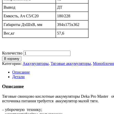
Вывод
ДТ
Емкость, Ач C5/C20
180/228
Габариты ДxШxВ, мм
394х175х362
Вес,кг
57,6
Количество
В корзину
Категории:
Аккумуляторы
,
Тяговые аккумуляторы
,
Моноблочны
Описание
Детали
Описание
Тяговые свинцово кислотные аккумуляторы Deka Pro Master 
источника питания требуется аккумулятор малой тяги.
– уборочную технику;