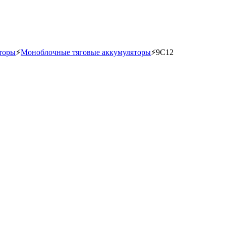
торы
⚡
Моноблочные тяговые аккумуляторы
⚡
9C12