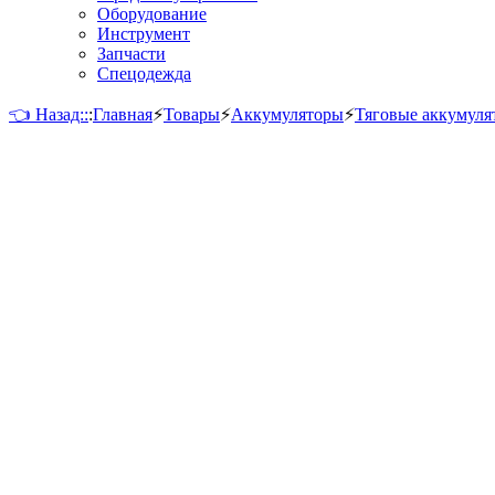
Оборудование
Инструмент
Запчасти
Спецодежда
👈 Назад::
:
Главная
⚡
Товары
⚡
Аккумуляторы
⚡
Тяговые аккумуля