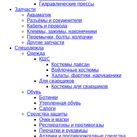
Гидравлические прессы
Запчасти
Акваматик
Разъёмы и соединители
Кабель и провода
Клеммы, зажимы, наконечники
Перемычки, болты, колпачки
Другие запчасти
Спецодежда
Одежда
КЩС
Костюмы лавсан
Войлочные костюмы
Халаты, фартуки, нарукавники
Для сварщиков
Костюмы для сварщиков
Обувь
Ботинки
Утепленная обувь
Сапоги
Средства защиты
Очки и маски
Респираторы и противогазы
Перчатки и рукавицы
Аптечки и противоожоговые средства