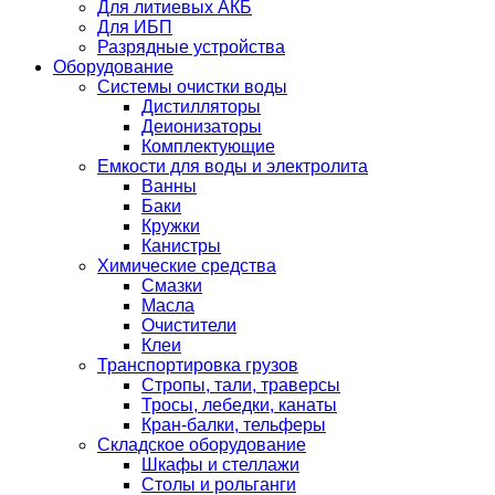
Для литиевых АКБ
Для ИБП
Разрядные устройства
Оборудование
Системы очистки воды
Дистилляторы
Деионизаторы
Комплектующие
Емкости для воды и электролита
Ванны
Баки
Кружки
Канистры
Химические средства
Смазки
Масла
Очистители
Клеи
Транспортировка грузов
Стропы, тали, траверсы
Тросы, лебедки, канаты
Кран-балки, тельферы
Складское оборудование
Шкафы и стеллажи
Столы и рольганги