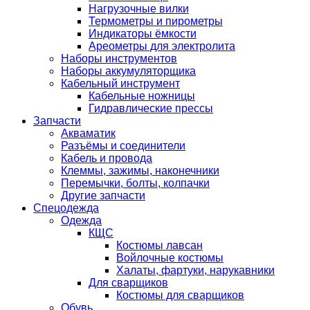
Нагрузочные вилки
Термометры и пирометры
Индикаторы ёмкости
Ареометры для электролита
Наборы инструментов
Наборы аккумуляторщика
Кабельный инструмент
Кабельные ножницы
Гидравлические прессы
Запчасти
Акваматик
Разъёмы и соединители
Кабель и провода
Клеммы, зажимы, наконечники
Перемычки, болты, колпачки
Другие запчасти
Спецодежда
Одежда
КЩС
Костюмы лавсан
Войлочные костюмы
Халаты, фартуки, нарукавники
Для сварщиков
Костюмы для сварщиков
Обувь