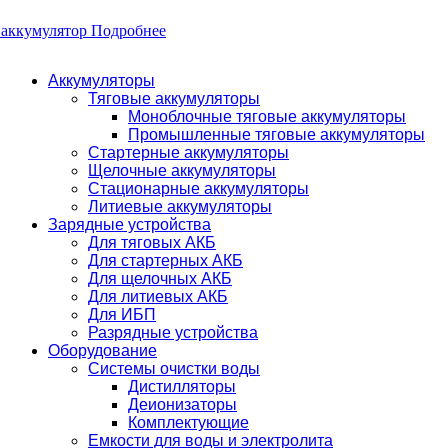
 аккумулятор
Подробнее
Аккумуляторы
Тяговые аккумуляторы
Моноблочные тяговые аккумуляторы
Промышленные тяговые аккумуляторы
Стартерные аккумуляторы
Щелочные аккумуляторы
Стационарные аккумуляторы
Литиевые аккумуляторы
Зарядные устройства
Для тяговых АКБ
Для стартерных АКБ
Для щелочных АКБ
Для литиевых АКБ
Для ИБП
Разрядные устройства
Оборудование
Системы очистки воды
Дистилляторы
Деионизаторы
Комплектующие
Емкости для воды и электролита