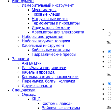
Инструмент
Измерительный инструмент
Мультиметры
Токовые клещи
Нагрузочные вилки
Термометры и пирометры
Индикаторы ёмкости
Ареометры для электролита
Наборы инструментов
Наборы аккумуляторщика
Вы
Кабельный инструмент
Кабельные ножницы
Гидравлические прессы
Запчасти
Акваматик
Разъёмы и соединители
Кабель и провода
Вы
Клеммы, зажимы, наконечники
Перемычки, болты, колпачки
Другие запчасти
Спецодежда
Одежда
КЩС
Костюмы лавсан
Вы
Войлочные костюмы