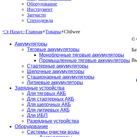
Оборудование
Инструмент
Запчасти
Спецодежда
👈 Назад::
:
Главная
⚡
Товары
⚡
Chilwee
© 
Аккумуляторы
Тяговые аккумуляторы
Ба
Моноблочные тяговые аккумуляторы
Вы
Промышленные тяговые аккумуляторы
Стартерные аккумуляторы
Щелочные аккумуляторы
Стационарные аккумуляторы
Литиевые аккумуляторы
Зарядные устройства
Для тяговых АКБ
Для стартерных АКБ
Для щелочных АКБ
Для литиевых АКБ
Для ИБП
Разрядные устройства
Оборудование
Системы очистки воды