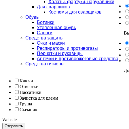
Халаты, фартуки, нарукавники
Для сварщиков
Костюмы для сварщиков
Обувь
Ботинки
Утепленная обувь
Сапоги
Вы
Средства защиты
Очки и маски
Респираторы и противогазы
Перчатки и рукавицы
Аптечки и противоожоговые средства
Средства гигиены
До
Ключи
Отвертки
Пассатижи
Зачистка для клемм
Груша
Съемник
Website
Отправить