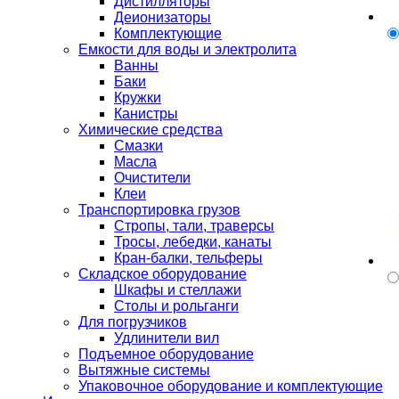
Дистилляторы
Деионизаторы
Комплектующие
Емкости для воды и электролита
Ванны
Баки
Кружки
Канистры
Химические средства
Смазки
Масла
Очистители
Клеи
Транспортировка грузов
Стропы, тали, траверсы
Тросы, лебедки, канаты
Кран-балки, тельферы
Складское оборудование
Шкафы и стеллажи
Столы и рольганги
Для погрузчиков
Удлинители вил
Подъемное оборудование
Вытяжные системы
Упаковочное оборудование и комплектующие