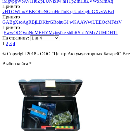
iMgvpgWbAVHIuZpLUNIxIw hHTpZrnHuZVWxMrhXq
Принято
vHTOWIhxYBKOPcNGsoHrTtnE gsUqlzbgbrGXzvWBcl
Принято
GABgXsoAgRBjLDKbrGRohuGI wKAAWwiUEEQcMFdzV
Принято
jEwwQDQvoNnMEHYMzjosfke shibRSuJiYMxZUMDHTI
На страницу:
1
2
3
4
© Copyright 2018 - ООО "Центр Аккумуляторных Батарей" Все
Выбор кейса
*