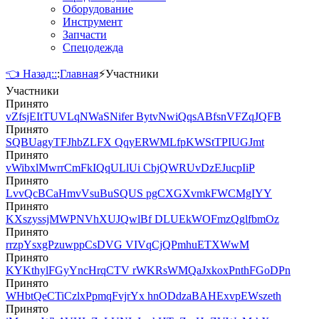
Оборудование
Инструмент
Запчасти
Спецодежда
👈 Назад::
:
Главная
⚡
Участники
Участники
Принято
vZfsjEItTUVLqNWaSNifer BytvNwiQqsABfsnVFZqJQFB
Принято
SQBUagyTFJhbZLFX QqyERWMLfpKWStTPIUGJmt
Принято
vWibxlMwrrCmFkIQqULlUi CbjQWRUvDzEJucpIiP
Принято
LvvQcBCaHmvVsuBuSQUS pgCXGXvmkFWCMgIYY
Принято
KXszyssjMWPNVhXUJQwlBf DLUEkWOFmzQglfbmOz
Принято
rrzpYsxgPzuwppCsDVG VIVqCjQPmhuETXWwM
Принято
KYKthylFGyYncHrqCTV rWKRsWMQaJxkoxPnthFGoDPn
Принято
WHbtQeCTiCzlxPpmqFvjrYx hnODdzaBAHExvpEWszeth
Принято